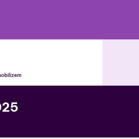
obilizem
025