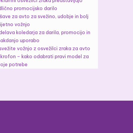
klamni osvežilci zraka predstavljajo
dlično promocijsko darilo
šave za avto za svežino, udobje in bolj
ijetno vožnjo
delava koledarja za darila, promocijo in
sakdanjo uporabo
vežite vožnjo z osvežilci zraka za avto
ikrofon – kako odabrati pravi model za
voje potrebe