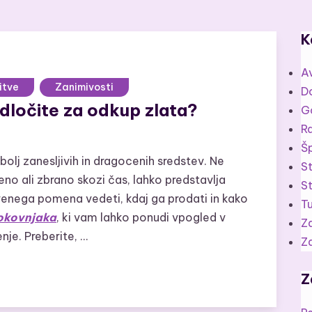
K
A
itve
Zanimivosti
D
odločite za odkup zlata?
Go
Ra
Šp
olj zanesljivih in dragocenih sredstev. Ne
S
eno ali zbrano skozi čas, lahko predstavlja
St
venega pomena vedeti, kdaj ga prodati in kako
T
rokovnjaka
, ki vam lahko ponudi vpogled v
Z
nje. Preberite, …
Zd
Z