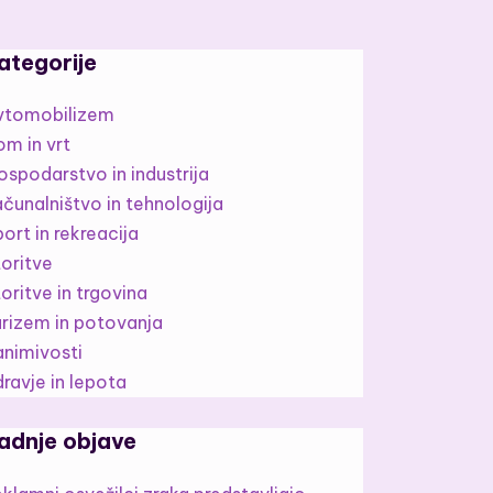
ategorije
vtomobilizem
om in vrt
spodarstvo in industrija
čunalništvo in tehnologija
ort in rekreacija
toritve
oritve in trgovina
urizem in potovanja
animivosti
ravje in lepota
adnje objave