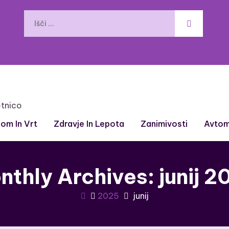
etnico
om In Vrt
Zdravje In Lepota
Zanimivosti
Avtom
nthly Archives: junij 2
2025
junij