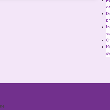
Re
o
Di
pr
Iz
v
Os
M
s
ane