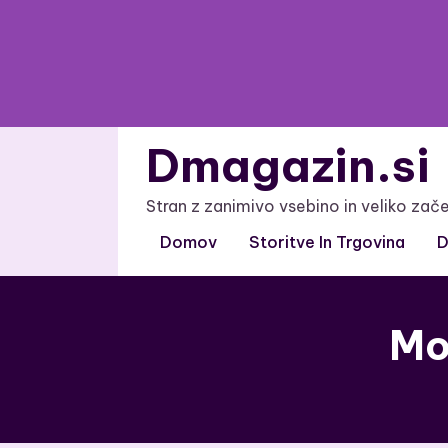
Skip
to
content
Dmagazin.si
Stran z zanimivo vsebino in veliko zač
Domov
Storitve In Trgovina
D
Mo