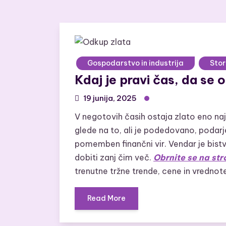
Gospodarstvo in industrija
Stor
Kdaj je pravi čas, da se 
19 junija, 2025
V negotovih časih ostaja zlato eno najb
glede na to, ali je podedovano, podarj
pomemben finančni vir. Vendar je bist
dobiti zanj čim več.
Obrnite se na st
trenutne tržne trende, cene in vrednote
Read More