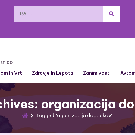
etnico
om In Vrt
Zdravje In Lepota
Zanimivosti
Avtom
chives: organizacija d
Tagged "organizacija dogodkov"