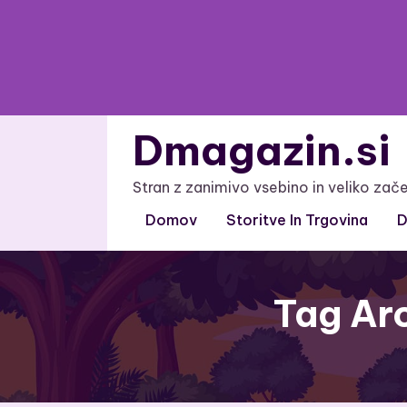
Skip
to
content
Dmagazin.si
Stran z zanimivo vsebino in veliko zač
Domov
Storitve In Trgovina
D
Tag Ar