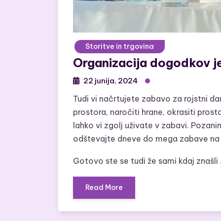
Storitve in trgovina
Organizacija dogodkov j
22 junija, 2024
Tudi vi načrtujete zabavo za rojstni dan
prostora, naročiti hrane, okrasiti prost
lahko vi zgolj uživate v zabavi. Pozani
odštevajte dneve do mega zabave na va
Gotovo ste se tudi že sami kdaj znašli
Read More