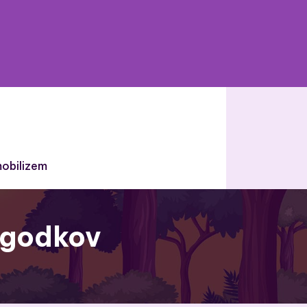
obilizem
ogodkov