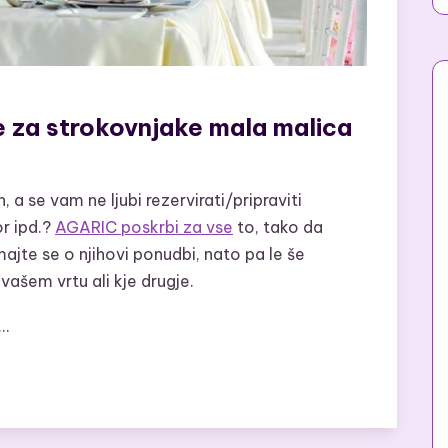
e za strokovnjake mala malica
, a se vam ne ljubi rezervirati/pripraviti
or ipd.?
AGARIC poskrbi za vse
to, tako da
majte se o njihovi ponudbi, nato pa le še
šem vrtu ali kje drugje.
 …