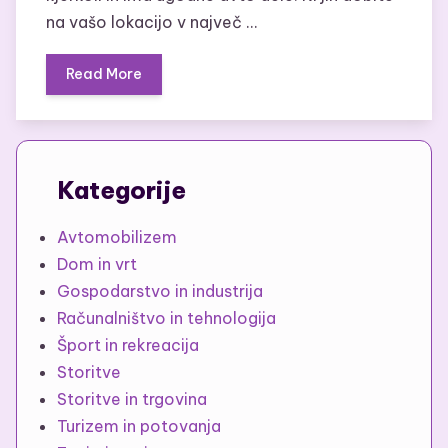
na vašo lokacijo v največ …
Read More
Kategorije
Avtomobilizem
Dom in vrt
Gospodarstvo in industrija
Računalništvo in tehnologija
Šport in rekreacija
Storitve
Storitve in trgovina
Turizem in potovanja