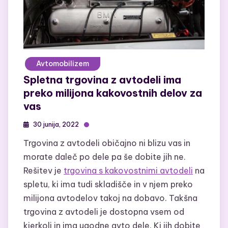
Avtomobilizem
Spletna trgovina z avtodeli ima
preko milijona kakovostnih delov za
vas
30 junija, 2022
Trgovina z avtodeli običajno ni blizu vas in
morate daleč po dele pa še dobite jih ne.
Rešitev je
trgovina s kakovostnimi avtodeli
na
spletu, ki ima tudi skladišče in v njem preko
milijona avtodelov takoj na dobavo. Takšna
trgovina z avtodeli je dostopna vsem od
kjerkoli in ima ugodne avto dele. Ki jih dobite