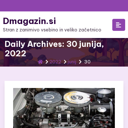
Skip
to
Dmagazin.si
content
Stran z zanimivo vsebino in veliko začetnico
Daily Archives: 30 junija,
2022
2022
junij
30