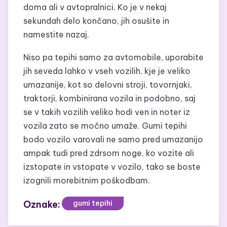
doma ali v avtopralnici. Ko je v nekaj
sekundah delo končano, jih osušite in
namestite nazaj.
Niso pa tepihi samo za avtomobile, uporabite
jih seveda lahko v vseh vozilih, kje je veliko
umazanije, kot so delovni stroji, tovornjaki,
traktorji, kombinirana vozila in podobno, saj
se v takih vozilih veliko hodi ven in noter iz
vozila zato se močno umaže. Gumi tepihi
bodo vozilo varovali ne samo pred umazanijo
ampak tudi pred zdrsom noge, ko vozite ali
izstopate in vstopate v vozilo, tako se boste
izognili morebitnim poškodbam.
Oznake:
gumi tepihi