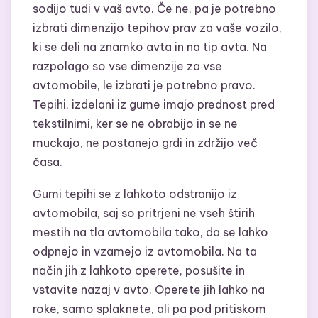
sodijo tudi v vaš avto. Če ne, pa je potrebno
izbrati dimenzijo tepihov prav za vaše vozilo,
ki se deli na znamko avta in na tip avta. Na
razpolago so vse dimenzije za vse
avtomobile, le izbrati je potrebno pravo.
Tepihi, izdelani iz gume imajo prednost pred
tekstilnimi, ker se ne obrabijo in se ne
muckajo, ne postanejo grdi in zdržijo več
časa.
Gumi tepihi se z lahkoto odstranijo iz
avtomobila, saj so pritrjeni ne vseh štirih
mestih na tla avtomobila tako, da se lahko
odpnejo in vzamejo iz avtomobila. Na ta
način jih z lahkoto operete, posušite in
vstavite nazaj v avto. Operete jih lahko na
roke, samo splaknete, ali pa pod pritiskom