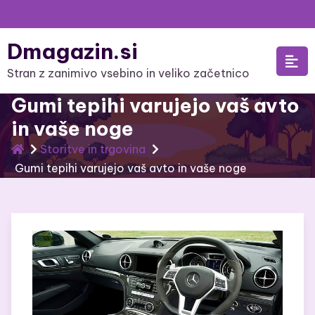
Skip
to
Dmagazin.si
content
Stran z zanimivo vsebino in veliko začetnico
Gumi tepihi varujejo vaš avto
in vaše noge
Storitve in trgovina
Gumi tepihi varujejo vaš avto in vaše noge