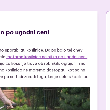
ko po ugodni ceni
o uporabljati kosilnice. Da pa bojo tej dnevi
bele
motorne kosilnice na nitko po ugodni ceni.
jo za košenje trave ob robnikih, ograjah in na
dno kosilnico ne moremo dostopati, kot so na
ve pa so tudi zaradi tega, ker je delo s kosilnico