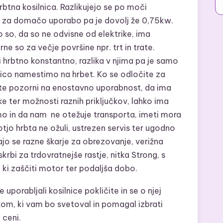
btna kosilnica. Razlikujejo se po moči
a, za domačo uporabo pa je dovolj že 0,75kw.
o so, da so ne odvisne od elektrike, ima
ne so za večje površine npr. trt in trate.
i hrbtno konstantno, razlika v njima pa je samo
nico namestimo na hrbet. Ko se odločite za
ite pozorni na enostavno uporabnost, da ima
 ter možnosti raznih priključkov, lahko ima
vimo in da nam ne otežuje transporta, imeti mora
jo hrbta ne ožuli, ustrezen servis ter ugodno
jo se razne škarje za obrezovanje, verižna
krbi za trdovratnejše rastje, nitka Strong, s
ki zaščiti motor ter podaljša dobo.
 uporabljali kosilnice pokličite in se o njej
kom, ki vam bo svetoval in pomagal izbrati
 ceni.