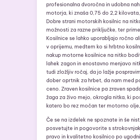
profesionalna dvoročna in udobna nahr
motorja, ki znaša 0,75 do 2,2 kilovat
Dobre strani motorskih kosilnic na nitk
možnosti za razne priključke, ter primer
Kosilnice se lahko uporabljajo ročno al
v oprijemu, medtem ko si hrbtno kosil
nakup motorne kosilnice na nitko bod
lahek zagon in enostavno menjavo nitke
tudi zložljiv ročaj, da jo lažje pospra
dober oprtnik za hrbet, da nam med pot
ceno. Zraven kosilnice pa zraven spada
žaga za živo mejo, okrogla nitka, ki pos
katero bo rez močan ter motorno olje, 
Če se na izdelek ne spoznate in še niste
posvetujte in pogovorite s strokovnja
pravo in kvalitetno kosilnico po ugodni