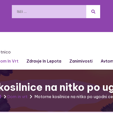
etnico
om In Vrt
Zdravje In Lepota
Zanimivosti
Avtom
osilnice na nitko po u
Dom in vrt
Motorne kosilnice na nitko po ugodni ce