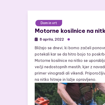
Dom in vrt
Motorne kosilnice na nit
8 aprila, 2022
Bližajo se dnevi, ki bomo začeli ponovn
potekali kar se da hitro bojo to poskr
Motorne kosilnice na nitko se uporablja
večji nedostopnih mestih, kjer z nava
primer vinogradi ali vikendi. Priporočlji
na nitko hitreje in lažje opravljeno.