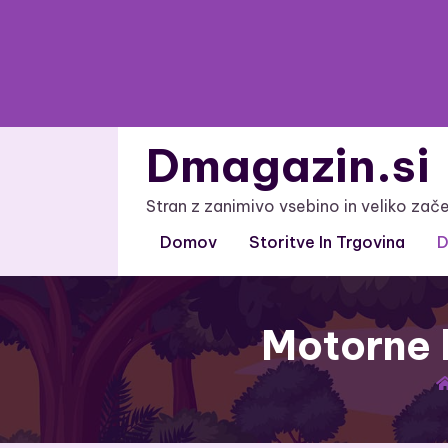
Skip
to
content
Dmagazin.si
Stran z zanimivo vsebino in veliko zač
Domov
Storitve In Trgovina
D
Motorne k