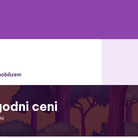
obilizem
godni ceni
ni