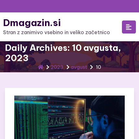
Skip
to
Dmagazin.si
content
Stran z zanimivo vsebino in veliko začetnico
Daily Archives: 10 avgusta,
2023
2023
avgust
10