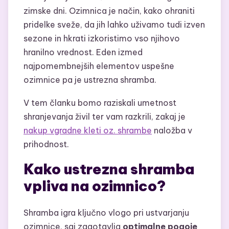
zimske dni. Ozimnica je način, kako ohraniti
pridelke sveže, da jih lahko uživamo tudi izven
sezone in hkrati izkoristimo vso njihovo
hranilno vrednost. Eden izmed
najpomembnejših elementov uspešne
ozimnice pa je ustrezna shramba.
V tem članku bomo raziskali umetnost
shranjevanja živil ter vam razkrili, zakaj je
nakup vgradne kleti oz. shrambe
naložba v
prihodnost.
Kako ustrezna shramba
vpliva na ozimnico?
Shramba igra ključno vlogo pri ustvarjanju
ozimnice, saj zagotavlja
optimalne pogoje