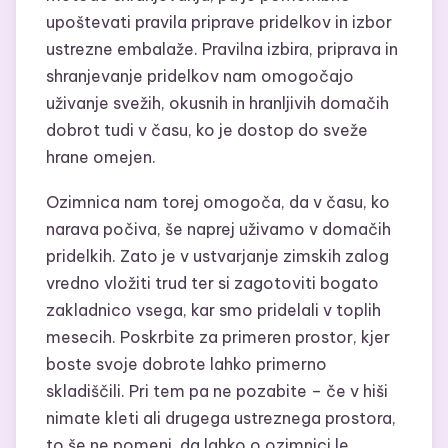
upoštevati pravila priprave pridelkov in izbor
ustrezne embalaže. Pravilna izbira, priprava in
shranjevanje pridelkov nam omogočajo
uživanje svežih, okusnih in hranljivih domačih
dobrot tudi v času, ko je dostop do sveže
hrane omejen.
Ozimnica nam torej omogoča, da v času, ko
narava počiva, še naprej uživamo v domačih
pridelkih. Zato je v ustvarjanje zimskih zalog
vredno vložiti trud ter si zagotoviti bogato
zakladnico vsega, kar smo pridelali v toplih
mesecih. Poskrbite za primeren prostor, kjer
boste svoje dobrote lahko primerno
skladiščili. Pri tem pa ne pozabite – če v hiši
nimate kleti ali drugega ustreznega prostora,
to še ne pomeni, da lahko o ozimnici le