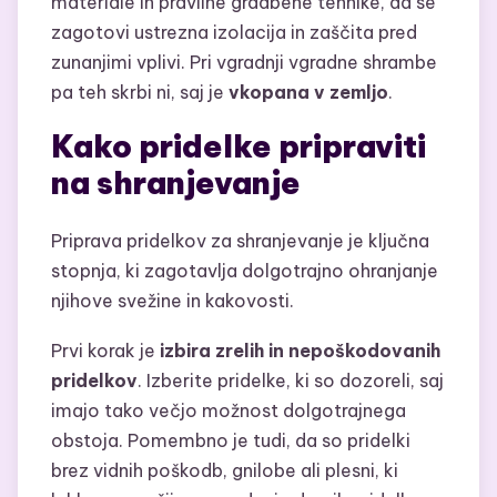
materiale in pravilne gradbene tehnike, da se
zagotovi ustrezna izolacija in zaščita pred
zunanjimi vplivi. Pri vgradnji vgradne shrambe
pa teh skrbi ni, saj je
vkopana v zemljo
.
Kako pridelke pripraviti
na shranjevanje
Priprava pridelkov za shranjevanje je ključna
stopnja, ki zagotavlja dolgotrajno ohranjanje
njihove svežine in kakovosti.
Prvi korak je
izbira zrelih in nepoškodovanih
pridelkov
. Izberite pridelke, ki so dozoreli, saj
imajo tako večjo možnost dolgotrajnega
obstoja. Pomembno je tudi, da so pridelki
brez vidnih poškodb, gnilobe ali plesni, ki