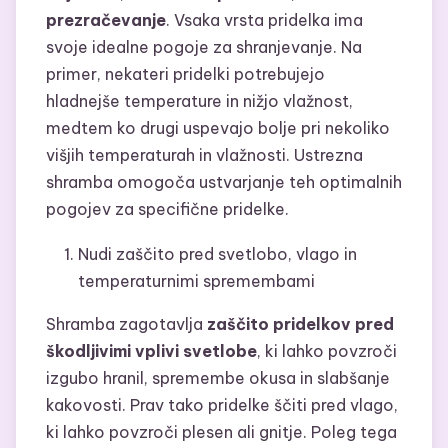
prezračevanje
. Vsaka vrsta pridelka ima
svoje idealne pogoje za shranjevanje. Na
primer, nekateri pridelki potrebujejo
hladnejše temperature in nižjo vlažnost,
medtem ko drugi uspevajo bolje pri nekoliko
višjih temperaturah in vlažnosti. Ustrezna
shramba omogoča ustvarjanje teh optimalnih
pogojev za specifične pridelke.
Nudi zaščito pred svetlobo, vlago in
temperaturnimi spremembami
Shramba zagotavlja
zaščito pridelkov pred
škodljivimi vplivi svetlobe
, ki lahko povzroči
izgubo hranil, spremembe okusa in slabšanje
kakovosti. Prav tako pridelke ščiti pred vlago,
ki lahko povzroči plesen ali gnitje. Poleg tega