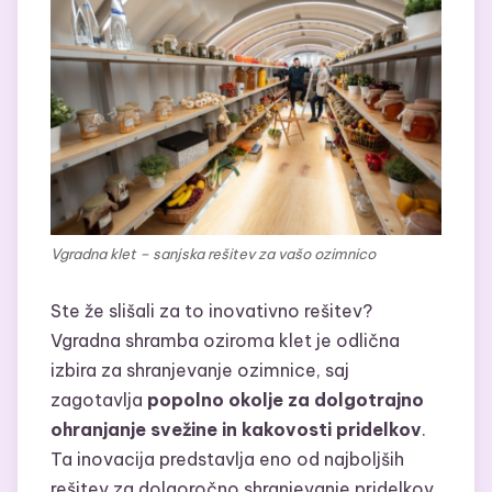
Vgradna klet – sanjska rešitev za vašo ozimnico
Ste že slišali za to inovativno rešitev?
Vgradna shramba oziroma klet je odlična
izbira za shranjevanje ozimnice, saj
zagotavlja
popolno okolje za dolgotrajno
ohranjanje svežine in kakovosti pridelkov
.
Ta inovacija predstavlja eno od najboljših
rešitev za dolgoročno shranjevanje pridelkov.