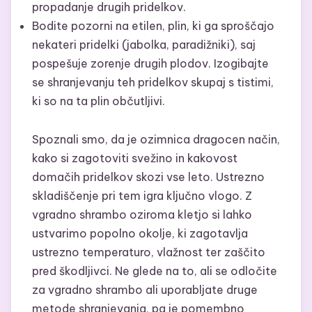
propadanje drugih pridelkov.
Bodite pozorni na etilen, plin, ki ga sproščajo
nekateri pridelki (jabolka, paradižniki), saj
pospešuje zorenje drugih plodov. Izogibajte
se shranjevanju teh pridelkov skupaj s tistimi,
ki so na ta plin občutljivi.
Spoznali smo, da je ozimnica dragocen način,
kako si zagotoviti svežino in kakovost
domačih pridelkov skozi vse leto. Ustrezno
skladiščenje pri tem igra ključno vlogo. Z
vgradno shrambo oziroma kletjo si lahko
ustvarimo popolno okolje, ki zagotavlja
ustrezno temperaturo, vlažnost ter zaščito
pred škodljivci. Ne glede na to, ali se odločite
za vgradno shrambo ali uporabljate druge
metode shranjevanja, pa je pomembno