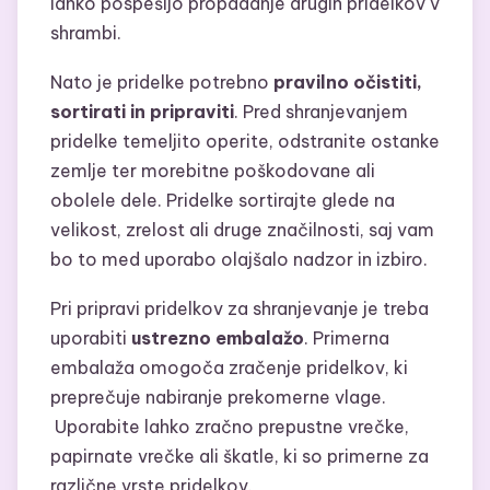
lahko pospešijo propadanje drugih pridelkov v
shrambi.
Nato je pridelke potrebno
pravilno očistiti,
sortirati in pripraviti
. Pred shranjevanjem
pridelke temeljito operite, odstranite ostanke
zemlje ter morebitne poškodovane ali
obolele dele. Pridelke sortirajte glede na
velikost, zrelost ali druge značilnosti, saj vam
bo to med uporabo olajšalo nadzor in izbiro.
Pri pripravi pridelkov za shranjevanje je treba
uporabiti
ustrezno embalažo
. Primerna
embalaža omogoča zračenje pridelkov, ki
preprečuje nabiranje prekomerne vlage.
Uporabite lahko zračno prepustne vrečke,
papirnate vrečke ali škatle, ki so primerne za
različne vrste pridelkov.